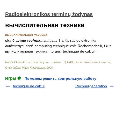
Radioelektronikos terminų žodynas
вычислительная техника
вычислительная техника
skaičiavimo
technika
statusas
T
sritis
radioelektronika
atitikmenys
:
angl.
computing technique
vok.
Rechentechnik, f
rus.
вычислительная техника, f
pranc.
technique de calcul, f
Radioelektronikos terminų žodynas. – Vilnius : BĮ UAB „Litimo“
.
Kazimieras Gaivenis,
Gytis Juška, Vidas Kalesinskas
.
2000
.
Игры ⚽
Поможем решить контрольную работу
technique de calcul
Rechnergeneration